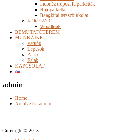
Indonéz trópusi fa parketták
Hajóparketták
Bangkirai teraszburkolat
Kültér WPC
Woodlook
BEMUTATÓTEREM
MUNKÁINK
Padlók
Lépcsők
Ajtók
Falak
KAPCSOLAT
admin
Home
Archive for admin
Copyright © 2018