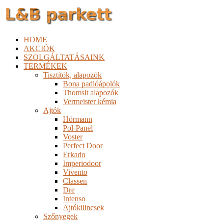
HOME
AKCIÓK
SZOLGÁLTATÁSAINK
TERMÉKEK
Tisztítók, alapozók
Bona padlóápolók
Thomsit alapozók
Vermeister kémia
Ajtók
Hörmann
Pol-Panel
Voster
Perfect Door
Erkado
Imperiodoor
Vivento
Classen
Dre
Intenso
Ajtókilincsek
Szőnyegek