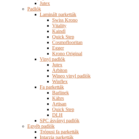
Jutex
Padlók
Laminált parketták
Swiss Krono
Vitality
Kaindl
Quick Step
Cosmoflooritan
Egger
Krono Original
Vinyl padlók
Jutex
Arbiton
Wineo vinyl padlók
Winflex
Fa parketták
Barlinek
Kährs
Artisan
Quick Step
DLH
SPC ásványi padlók
Egyéb padlók
Trópusi fa parketták
Intarzia parketták