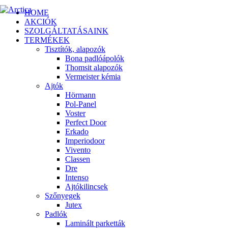
HOME
AKCIÓK
SZOLGÁLTATÁSAINK
TERMÉKEK
Tisztítók, alapozók
Bona padlóápolók
Thomsit alapozók
Vermeister kémia
Ajtók
Hörmann
Pol-Panel
Voster
Perfect Door
Erkado
Imperiodoor
Vivento
Classen
Dre
Intenso
Ajtókilincsek
Szőnyegek
Jutex
Padlók
Laminált parketták