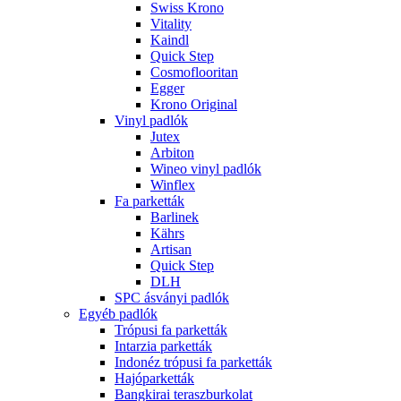
Swiss Krono
Vitality
Kaindl
Quick Step
Cosmoflooritan
Egger
Krono Original
Vinyl padlók
Jutex
Arbiton
Wineo vinyl padlók
Winflex
Fa parketták
Barlinek
Kährs
Artisan
Quick Step
DLH
SPC ásványi padlók
Egyéb padlók
Trópusi fa parketták
Intarzia parketták
Indonéz trópusi fa parketták
Hajóparketták
Bangkirai teraszburkolat