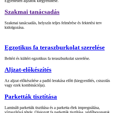
Egyenetlen aljzatok kiegyenlítése.
Szakmai tanácsadás
Szakmai tanácsadás, helyszín teljes felmérése és fektetési terv
kidolgozása.
Egzotikus fa teraszburkolat szerelése
Beltéri és kültéri egzotikus fa teraszburkolat szerelése.
Aljzat-előkészítés
Az aljzat előkészítése a padló lerakása előtt (kiegyenlítés, csiszolás
vagy ezek kombinációja).
Parketták tisztítása
Laminált parketták tisztítása és a parketta élek impregnálása,
víztaszítóvá tétele. Olajozott fa parketták tisztítása, védőbevonatok