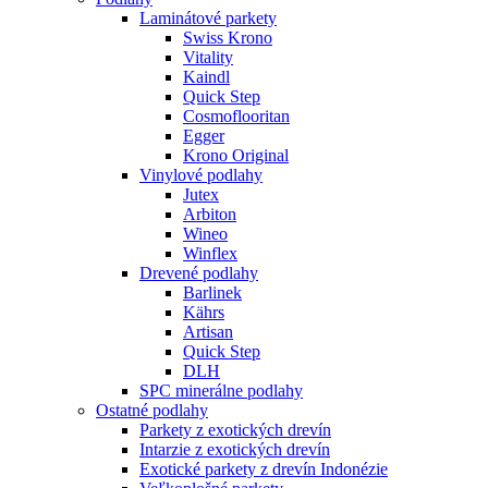
Laminátové parkety
Swiss Krono
Vitality
Kaindl
Quick Step
Cosmoflooritan
Egger
Krono Original
Vinylové podlahy
Jutex
Arbiton
Wineo
Winflex
Drevené podlahy
Barlinek
Kährs
Artisan
Quick Step
DLH
SPC minerálne podlahy
Ostatné podlahy
Parkety z exotických drevín
Intarzie z exotických drevín
Exotické parkety z drevín Indonézie