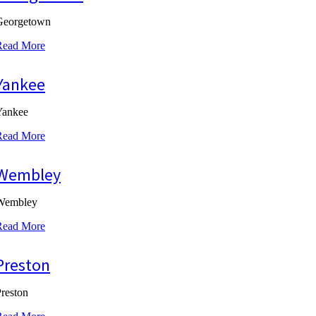
Georgetown
Read More
Yankee
Yankee
Read More
Wembley
Wembley
Read More
Preston
reston