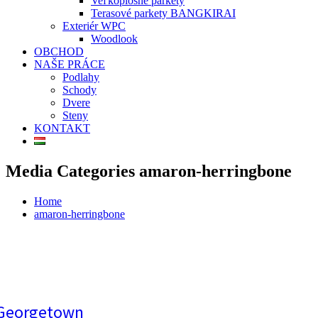
Veľkoplošné parkety
Terasové parkety BANGKIRAI
Exteriér WPC
Woodlook
OBCHOD
NAŠE PRÁCE
Podlahy
Schody
Dvere
Steny
KONTAKT
Media Categories amaron-herringbone
Home
amaron-herringbone
Georgetown