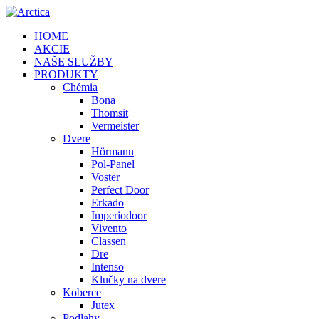
HOME
AKCIE
NAŠE SLUŽBY
PRODUKTY
Chémia
Bona
Thomsit
Vermeister
Dvere
Hörmann
Pol-Panel
Voster
Perfect Door
Erkado
Imperiodoor
Vivento
Classen
Dre
Intenso
Klučky na dvere
Koberce
Jutex
Podlahy