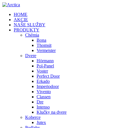
HOME
AKCIE
NAŠE SLUŽBY
PRODUKTY
Chémia
Bona
Thomsit
Vermeister
Dvere
Hörmann
Pol-Panel
Voster
Perfect Door
Erkado
Imperiodoor
Vivento
Classen
Dre
Intenso
Klučky na dvere
Koberce
Jutex
Podlahy