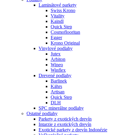
Laminátové parkety
Swiss Krono
Vitality
Kaindl
Quick Step
Cosmoflooritan
Egger
Krono Original
Vinylové podlahy
Jutex
Arbiton
Wineo
Winflex
Drevené podlahy
Barlinek
Kährs
Artisan
Quick Step
DLH
SPC minerálne podlahy
Ostatné podlahy
Parkety z exotických drevín
Intarzie z exotických drevín
Exotické parkety z drevín Indonézie