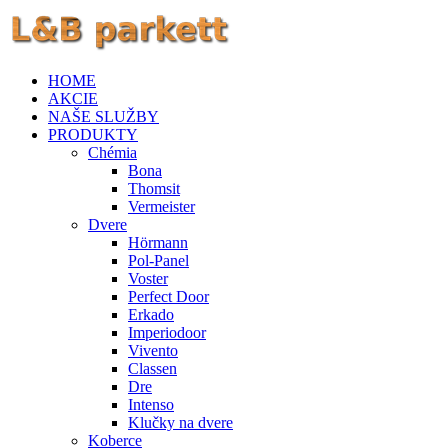
HOME
AKCIE
NAŠE SLUŽBY
PRODUKTY
Chémia
Bona
Thomsit
Vermeister
Dvere
Hörmann
Pol-Panel
Voster
Perfect Door
Erkado
Imperiodoor
Vivento
Classen
Dre
Intenso
Klučky na dvere
Koberce