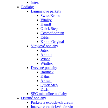
Jutex
Podlahy
Laminátové parkety
Swiss Krono
Vitality
Kaindl
Quick Step
Cosmoflooritan
Egger
Krono Original
Vinylové podlahy
Jutex
Arbiton
Wineo
Winflex
Drevené podlahy
Barlinek
Kährs
Artisan
Quick Step
DLH
SPC minerálne podlahy
Ostatné podlahy
Parkety z exotických drevín
Intarzie z exotických drevín