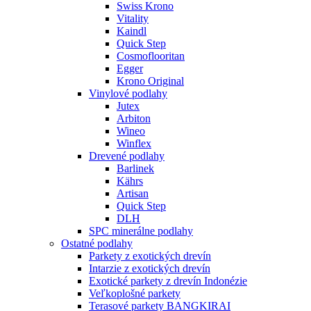
Swiss Krono
Vitality
Kaindl
Quick Step
Cosmoflooritan
Egger
Krono Original
Vinylové podlahy
Jutex
Arbiton
Wineo
Winflex
Drevené podlahy
Barlinek
Kährs
Artisan
Quick Step
DLH
SPC minerálne podlahy
Ostatné podlahy
Parkety z exotických drevín
Intarzie z exotických drevín
Exotické parkety z drevín Indonézie
Veľkoplošné parkety
Terasové parkety BANGKIRAI