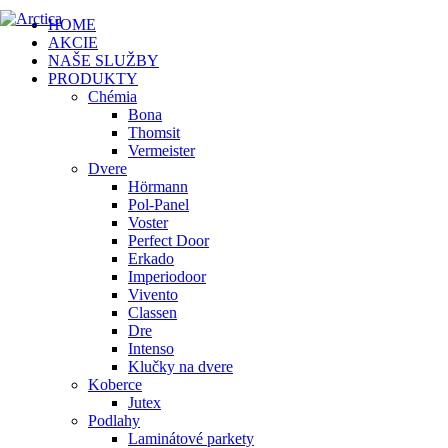
HOME
AKCIE
NAŠE SLUŽBY
PRODUKTY
Chémia
Bona
Thomsit
Vermeister
Dvere
Hörmann
Pol-Panel
Voster
Perfect Door
Erkado
Imperiodoor
Vivento
Classen
Dre
Intenso
Klučky na dvere
Koberce
Jutex
Podlahy
Laminátové parkety