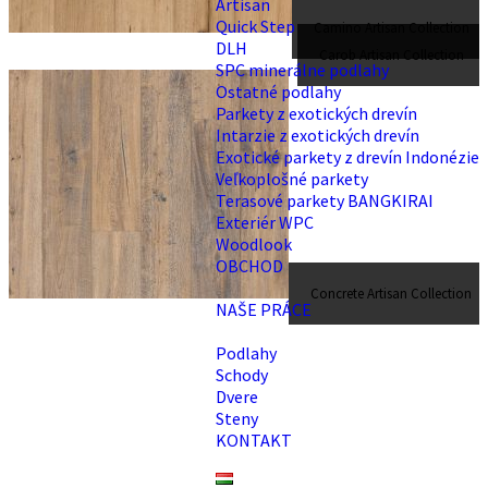
Artisan
Quick Step
Camino Artisan Collection
DLH
Carob Artisan Collection
SPC minerálne podlahy
Ostatné podlahy
Parkety z exotických drevín
Intarzie z exotických drevín
Exotické parkety z drevín Indonézie
Veľkoplošné parkety
Terasové parkety BANGKIRAI
Exteriér WPC
Woodlook
OBCHOD
Concrete Artisan Collection
NAŠE PRÁCE
Podlahy
Schody
Dvere
Steny
KONTAKT