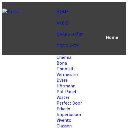
HOME
AKCIE
NAŠE SLUŽBY
Home
PRODUKTY
Chémia
Bona
Thomsit
Vermeister
Dvere
Hörmann
Pol-Panel
Voster
Perfect Door
Erkado
Imperiodoor
Vivento
Classen