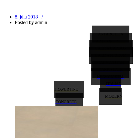
8. júla 2018 /
Posted by
admin
ANTARCTICA
ART CONCRETE
CALMA CARBON
CALMA FERRUM
CALMA TITAN
DARK SLATE
HEAVY METAL
ITALIAN
TRAVERTINE
MODERN
CONCRETE