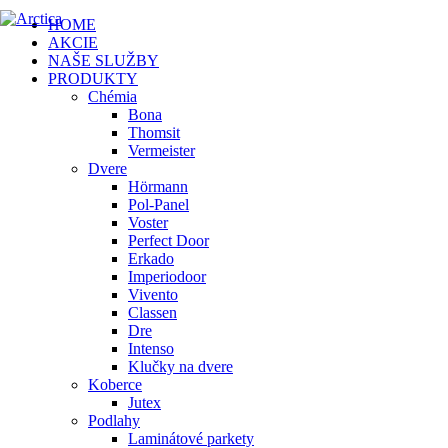
HOME
AKCIE
NAŠE SLUŽBY
PRODUKTY
Chémia
Bona
Thomsit
Vermeister
Dvere
Hörmann
Pol-Panel
Voster
Perfect Door
Erkado
Imperiodoor
Vivento
Classen
Dre
Intenso
Klučky na dvere
Koberce
Jutex
Podlahy
Laminátové parkety