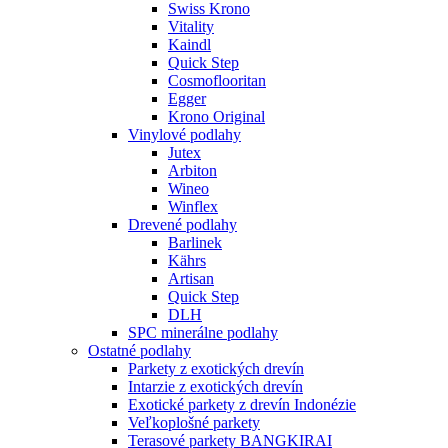
Swiss Krono
Vitality
Kaindl
Quick Step
Cosmoflooritan
Egger
Krono Original
Vinylové podlahy
Jutex
Arbiton
Wineo
Winflex
Drevené podlahy
Barlinek
Kährs
Artisan
Quick Step
DLH
SPC minerálne podlahy
Ostatné podlahy
Parkety z exotických drevín
Intarzie z exotických drevín
Exotické parkety z drevín Indonézie
Veľkoplošné parkety
Terasové parkety BANGKIRAI