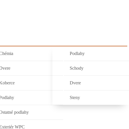
DUKTY
OBCHOD
NAŠE PRÁCE
KONTAKT
Chémia
Podlahy
Dvere
Schody
Koberce
Dvere
Podlahy
Steny
Ostatné podlahy
Exteriér WPC