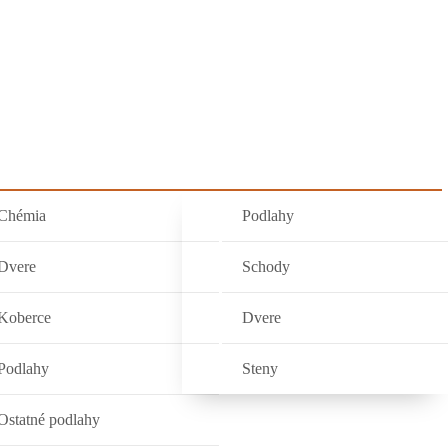
DUKTY
OBCHOD
NAŠE PRÁCE
KONTAKT
Chémia
Podlahy
Dvere
Schody
Koberce
Dvere
Podlahy
Steny
Ostatné podlahy