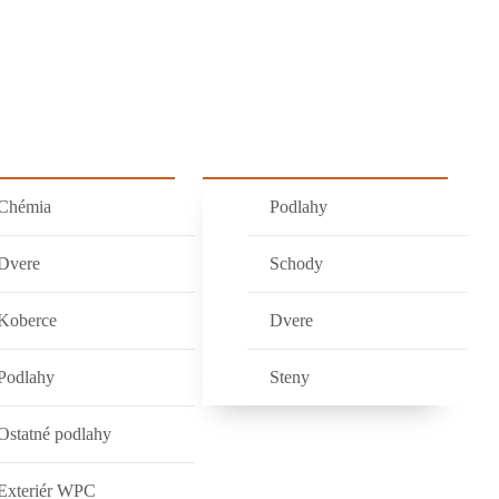
DUKTY
OBCHOD
NAŠE PRÁCE
KONTAKT
Chémia
Podlahy
Dvere
Schody
Koberce
Dvere
Podlahy
Steny
Ostatné podlahy
Exteriér WPC