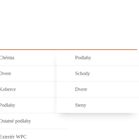
DUKTY
OBCHOD
NAŠE PRÁCE
KONTAKT
Chémia
Podlahy
Dvere
Schody
Koberce
Dvere
Podlahy
Steny
Ostatné podlahy
Exteriér WPC