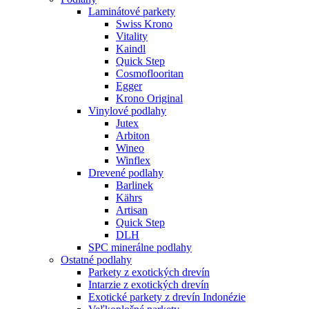
Laminátové parkety
Swiss Krono
Vitality
Kaindl
Quick Step
Cosmoflooritan
Egger
Krono Original
Vinylové podlahy
Jutex
Arbiton
Wineo
Winflex
Drevené podlahy
Barlinek
Kährs
Artisan
Quick Step
DLH
SPC minerálne podlahy
Ostatné podlahy
Parkety z exotických drevín
Intarzie z exotických drevín
Exotické parkety z drevín Indonézie