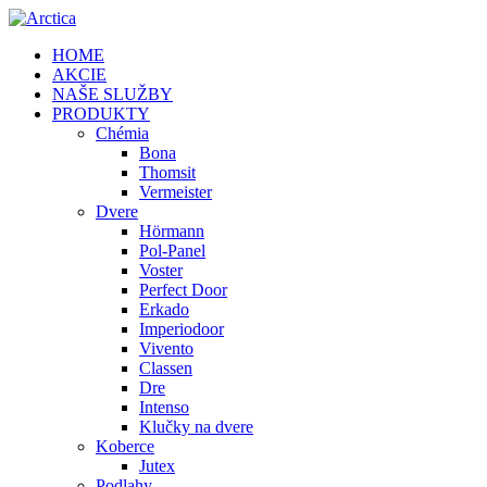
HOME
AKCIE
NAŠE SLUŽBY
PRODUKTY
Chémia
Bona
Thomsit
Vermeister
Dvere
Hörmann
Pol-Panel
Voster
Perfect Door
Erkado
Imperiodoor
Vivento
Classen
Dre
Intenso
Klučky na dvere
Koberce
Jutex
Podlahy