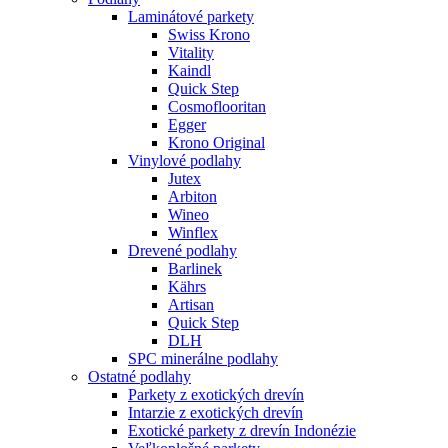
Laminátové parkety
Swiss Krono
Vitality
Kaindl
Quick Step
Cosmoflooritan
Egger
Krono Original
Vinylové podlahy
Jutex
Arbiton
Wineo
Winflex
Drevené podlahy
Barlinek
Kährs
Artisan
Quick Step
DLH
SPC minerálne podlahy
Ostatné podlahy
Parkety z exotických drevín
Intarzie z exotických drevín
Exotické parkety z drevín Indonézie