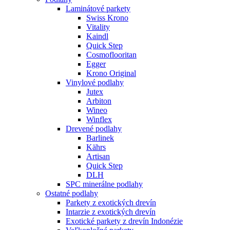
Laminátové parkety
Swiss Krono
Vitality
Kaindl
Quick Step
Cosmoflooritan
Egger
Krono Original
Vinylové podlahy
Jutex
Arbiton
Wineo
Winflex
Drevené podlahy
Barlinek
Kährs
Artisan
Quick Step
DLH
SPC minerálne podlahy
Ostatné podlahy
Parkety z exotických drevín
Intarzie z exotických drevín
Exotické parkety z drevín Indonézie