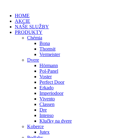
HOME
AKCIE
NAŠE SLUŽBY
PRODUKTY
Chémia
Bona
Thomsit
Vermeister
Dvere
Hörmann
Pol-Panel
Voster
Perfect Door
Erkado
Imperiodoor
Vivento
Classen
Dre
Intenso
Klučky na dvere
Koberce
Jutex
Podlahy