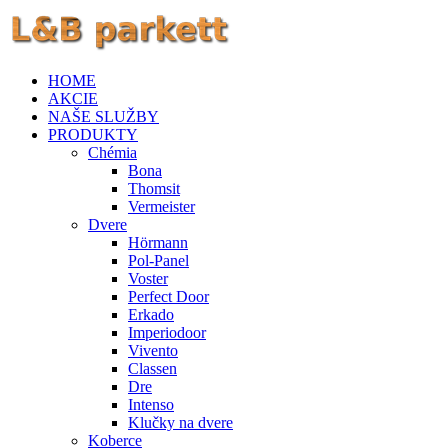
HOME
AKCIE
NAŠE SLUŽBY
PRODUKTY
Chémia
Bona
Thomsit
Vermeister
Dvere
Hörmann
Pol-Panel
Voster
Perfect Door
Erkado
Imperiodoor
Vivento
Classen
Dre
Intenso
Klučky na dvere
Koberce