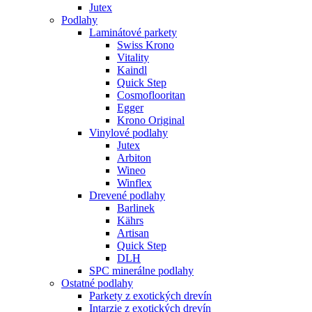
Jutex
Podlahy
Laminátové parkety
Swiss Krono
Vitality
Kaindl
Quick Step
Cosmoflooritan
Egger
Krono Original
Vinylové podlahy
Jutex
Arbiton
Wineo
Winflex
Drevené podlahy
Barlinek
Kährs
Artisan
Quick Step
DLH
SPC minerálne podlahy
Ostatné podlahy
Parkety z exotických drevín
Intarzie z exotických drevín