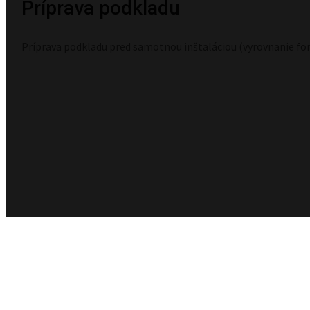
Príprava podkladu
Príprava podkladu pred samotnou inštaláciou (vyrovnanie for