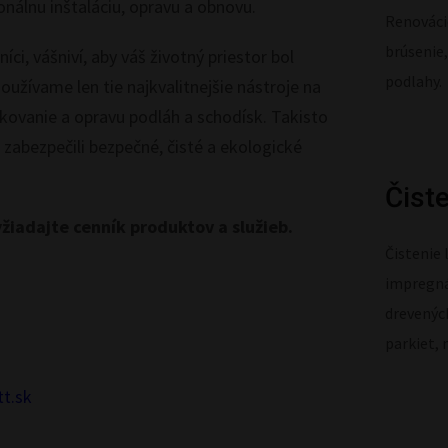
onálnu inštaláciu, opravu a obnovu.
Renovácie
brúsenie,
ci, vášniví, aby váš životný priestor bol
podlahy.
užívame len tie najkvalitnejšie nástroje na
akovanie a opravu podláh a schodísk. Takisto
zabezpečili bezpečné, čisté a ekologické
Čiste
žiadajte cenník produktov a služieb.
Čistenie 
impregnác
drevenýc
parkiet,
tt.sk