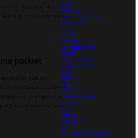
Jutex
 parkiet – oprava parkiet,
Podlahy
 lakovanie, naolejovanie, tmelenie
Laminátové parkety
Swiss Krono
Vitality
Kaindl
Quick Step
Cosmoflooritan
Egger
nie parkiet
Krono Original
Vinylové podlahy
Jutex
Arbiton
laminátových parkiet a
Wineo
ia špár proti vľhkosti. Čistenie
Winflex
Drevené podlahy
h lakovaných a naolejovaných
Barlinek
 nanášanie ochranných náterov.
Kährs
Artisan
Quick Step
DLH
SPC minerálne podlahy