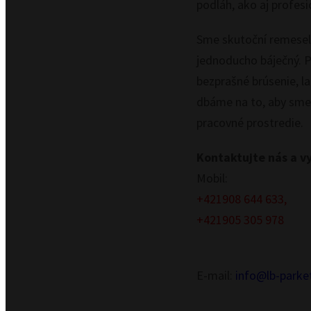
podláh, ako aj profesi
Sme skutoční remeselní
jednoducho báječný. Po
bezprašné brúsenie, l
dbáme na to, aby sme 
pracovné prostredie.
Kontaktujte nás a vy
Mobil:
+421908 644 633,
+421905 305 978
E-mail:
info@lb-parke