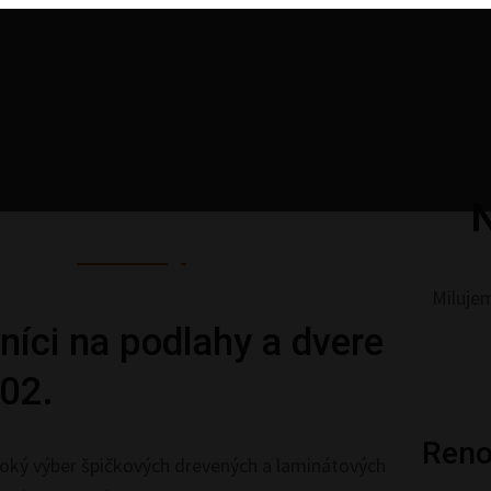
Milujem
íci na podlahy a dvere
02.
Reno
oký výber špičkových drevených a laminátových