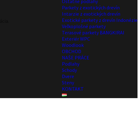
Ostatné podlahy
Parkety z exotických drevín
Intarzie z exotických drevín
Exotické parkety z drevín Indonézie
ácia.
Veľkoplošné parkety
Terasové parkety BANGKIRAI
Exteriér WPC
Woodlook
OBCHOD
NAŠE PRÁCE
Podlahy
Schody
Dvere
Steny
KONTAKT