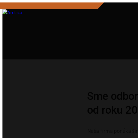
Sme odborn
od roku 20
Naša firma ponúka šir