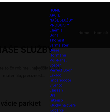
HOME
AKCIE
NAŠE SLUŽBY
PRODUKTY
Chémia
Home
Homesk
Bona
Thomsit
Vermeister
NAŠE SLUŽBY
Dvere
Hörmann
Pol-Panel
Voster
e to čo robíme , najvyššia kvalita
Perfect Door
materiálu, precíznosť...
Erkado
Imperiodoor
Vivento
Classen
Dre
Intenso
vácie parkiet
Klučky na dvere
Koberce