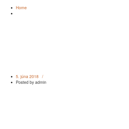
OBCHOD
Home
NAŠE PRÁCE
Podlahy
Schody
Dvere
5. júna 2018 /
Steny
Posted by
admin
KONTAKT