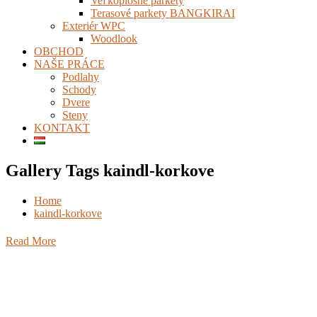
Veľkoplošné parkety
Terasové parkety BANGKIRAI
Exteriér WPC
Woodlook
OBCHOD
NAŠE PRÁCE
Podlahy
Schody
Dvere
Steny
KONTAKT
Gallery Tags kaindl-korkove
Home
kaindl-korkove
Read More