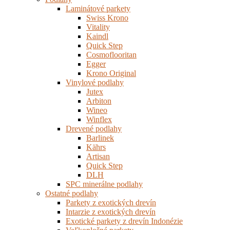
Laminátové parkety
Swiss Krono
Vitality
Kaindl
Quick Step
Cosmoflooritan
Egger
Krono Original
Vinylové podlahy
Jutex
Arbiton
Wineo
Winflex
Drevené podlahy
Barlinek
Kährs
Artisan
Quick Step
DLH
SPC minerálne podlahy
Ostatné podlahy
Parkety z exotických drevín
Intarzie z exotických drevín
Exotické parkety z drevín Indonézie