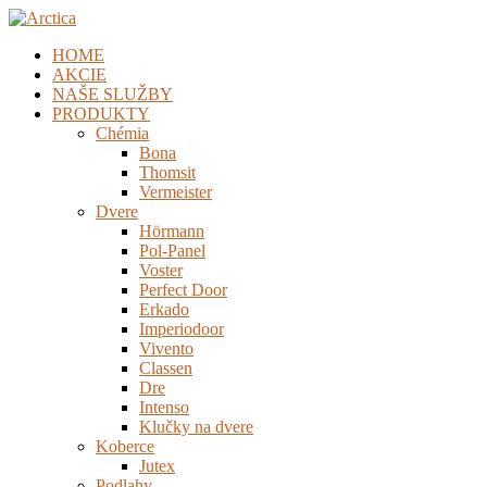
HOME
AKCIE
NAŠE SLUŽBY
PRODUKTY
Chémia
Bona
Thomsit
Vermeister
Dvere
Hörmann
Pol-Panel
Voster
Perfect Door
Erkado
Imperiodoor
Vivento
Classen
Dre
Intenso
Klučky na dvere
Koberce
Jutex
Podlahy