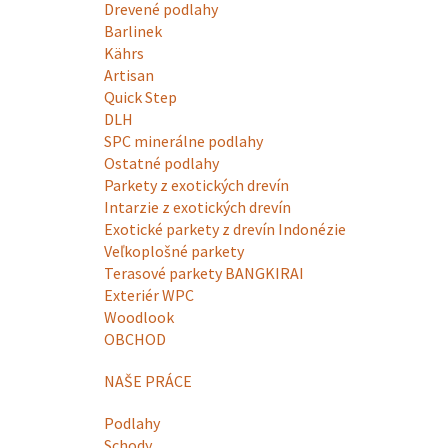
Drevené podlahy
Barlinek
Kährs
Artisan
Quick Step
DLH
SPC minerálne podlahy
Ostatné podlahy
Parkety z exotických drevín
Intarzie z exotických drevín
Exotické parkety z drevín Indonézie
Veľkoplošné parkety
Terasové parkety BANGKIRAI
Exteriér WPC
Woodlook
OBCHOD
NAŠE PRÁCE
Podlahy
Schody