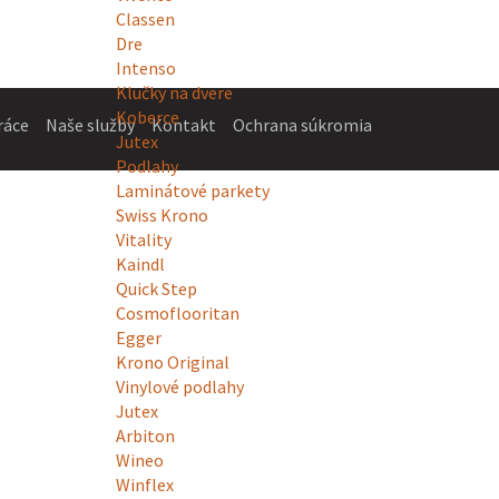
Classen
Dre
Intenso
Klučky na dvere
Koberce
ráce
Naše služby
Kontakt
Ochrana súkromia
Jutex
Podlahy
Laminátové parkety
Swiss Krono
Vitality
Kaindl
Quick Step
Cosmoflooritan
Egger
Krono Original
Vinylové podlahy
Jutex
Arbiton
Wineo
Winflex