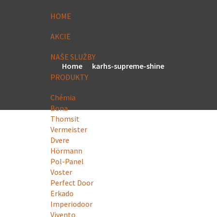
HOME
AKCIE
NAŠE SLUŽBY
Home
karhs-supreme-shine
PRODUKTY
Chémia
Bona
Thomsit
Vermeister
Dvere
Hörmann
Pol-Panel
Voster
Perfect Door
Erkado
Imperiodoor
Vivento