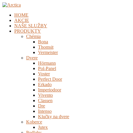
HOME
AKCIE
NAŠE SLUŽBY
PRODUKTY
Chémia
Bona
Thomsit
Vermeister
Dvere
Hörmann
Pol-Panel
Voster
Perfect Door
Erkado
Imperiodoor
Vivento
Classen
Dre
Intenso
Klučky na dvere
Koberce
Jutex
Podlahy