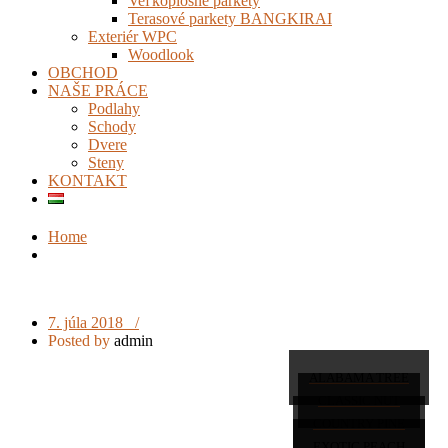
Veľkoplošné parkety
Terasové parkety BANGKIRAI
Exteriér WPC
Woodlook
OBCHOD
NAŠE PRÁCE
Podlahy
Schody
Dvere
Steny
KONTAKT
Home
7. júla 2018 /
Posted by
admin
ALABAMA TREE
CLASSIC NUT
COUNTRY PINE
EXOTIC PEACH