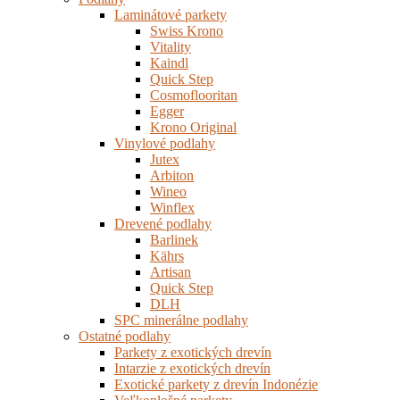
Laminátové parkety
Swiss Krono
Vitality
Kaindl
Quick Step
Cosmoflooritan
Egger
Krono Original
Vinylové podlahy
Jutex
Arbiton
Wineo
Winflex
Drevené podlahy
Barlinek
Kährs
Artisan
Quick Step
DLH
SPC minerálne podlahy
Ostatné podlahy
Parkety z exotických drevín
Intarzie z exotických drevín
Exotické parkety z drevín Indonézie