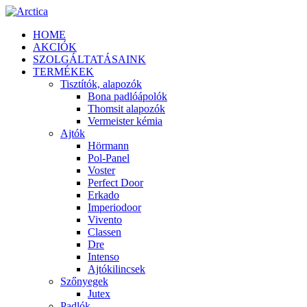
HOME
AKCIÓK
SZOLGÁLTATÁSAINK
TERMÉKEK
Tisztítók, alapozók
Bona padlóápolók
Thomsit alapozók
Vermeister kémia
Ajtók
Hörmann
Pol-Panel
Voster
Perfect Door
Erkado
Imperiodoor
Vivento
Classen
Dre
Intenso
Ajtókilincsek
Szőnyegek
Jutex
Padlók