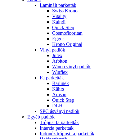
Laminált parketták
Swiss Krono
Vitality
Kaindl
Quick Step
Cosmoflooritan
Egger
Krono Original
Vinyl padlók
Jutex
Arbiton
Wineo vinyl padlók
Winflex
Fa parketták
Barlinek
Kährs
Artisan
Quick Step
DLH
SPC ásványi padlók
Egyéb padlók
Trópusi fa parketták
Intarzia parketták
Indonéz trópusi fa parketták