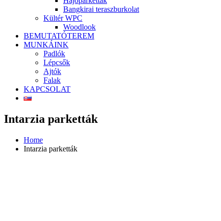
Hajóparketták
Bangkirai teraszburkolat
Kültér WPC
Woodlook
BEMUTATÓTEREM
MUNKÁINK
Padlók
Lépcsők
Ajtók
Falak
KAPCSOLAT
Intarzia parketták
Home
Intarzia parketták