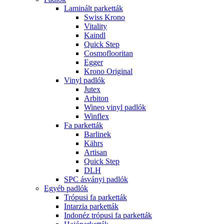
Laminált parketták
Swiss Krono
Vitality
Kaindl
Quick Step
Cosmoflooritan
Egger
Krono Original
Vinyl padlók
Jutex
Arbiton
Wineo vinyl padlók
Winflex
Fa parketták
Barlinek
Kährs
Artisan
Quick Step
DLH
SPC ásványi padlók
Egyéb padlók
Trópusi fa parketták
Intarzia parketták
Indonéz trópusi fa parketták