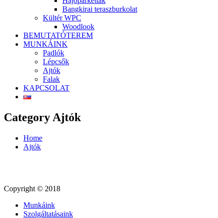
Hajóparketták
Bangkirai teraszburkolat
Kültér WPC
Woodlook
BEMUTATÓTEREM
MUNKÁINK
Padlók
Lépcsők
Ajtók
Falak
KAPCSOLAT
Category Ajtók
Home
Ajtók
Copyright © 2018
Munkáink
Szolgáltatásaink