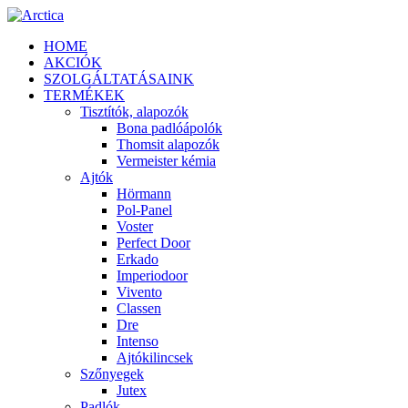
HOME
AKCIÓK
SZOLGÁLTATÁSAINK
TERMÉKEK
Tisztítók, alapozók
Bona padlóápolók
Thomsit alapozók
Vermeister kémia
Ajtók
Hörmann
Pol-Panel
Voster
Perfect Door
Erkado
Imperiodoor
Vivento
Classen
Dre
Intenso
Ajtókilincsek
Szőnyegek
Jutex
Padlók