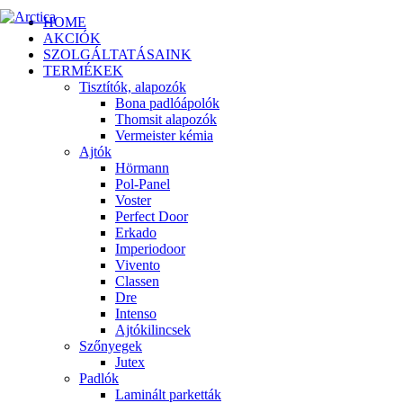
HOME
AKCIÓK
SZOLGÁLTATÁSAINK
TERMÉKEK
Tisztítók, alapozók
Bona padlóápolók
Thomsit alapozók
Vermeister kémia
Ajtók
Hörmann
Pol-Panel
Voster
Perfect Door
Erkado
Imperiodoor
Vivento
Classen
Dre
Intenso
Ajtókilincsek
Szőnyegek
Jutex
Padlók
Laminált parketták