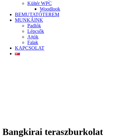
Kültér WPC
Woodlook
BEMUTATÓTEREM
MUNKÁINK
Padlók
Lépcsők
Ajtók
Falak
KAPCSOLAT
Bangkirai teraszburkolat