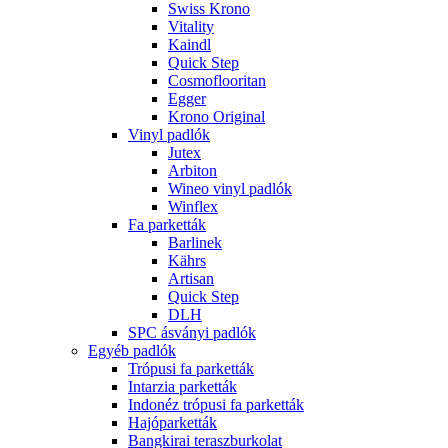
Swiss Krono
Vitality
Kaindl
Quick Step
Cosmoflooritan
Egger
Krono Original
Vinyl padlók
Jutex
Arbiton
Wineo vinyl padlók
Winflex
Fa parketták
Barlinek
Kährs
Artisan
Quick Step
DLH
SPC ásványi padlók
Egyéb padlók
Trópusi fa parketták
Intarzia parketták
Indonéz trópusi fa parketták
Hajóparketták
Bangkirai teraszburkolat