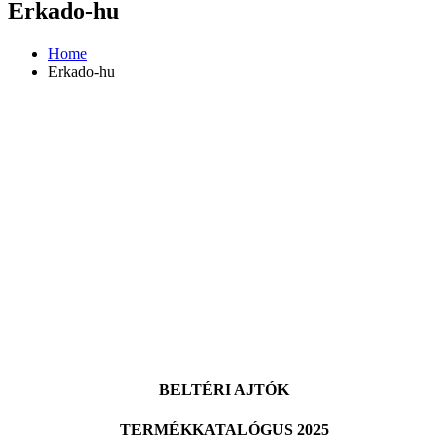
Erkado-hu
Kültér WPC
Home
Erkado-hu
BEMUTATÓTEREM
MUNKÁINK
Padlók
Lépcsők
Ajtók
Falak
KAPCSOLAT
BELTÉRI AJTÓK
TERMÉKKATALÓGUS 2025