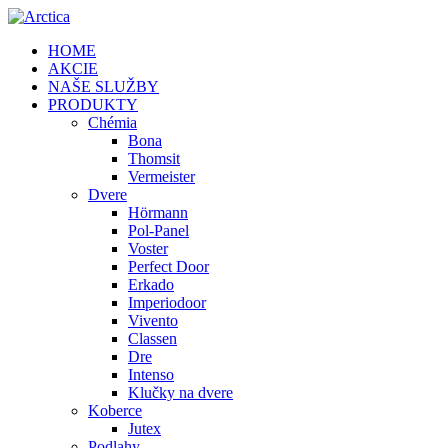
HOME
AKCIE
NAŠE SLUŽBY
PRODUKTY
Chémia
Bona
Thomsit
Vermeister
Dvere
Hörmann
Pol-Panel
Voster
Perfect Door
Erkado
Imperiodoor
Vivento
Classen
Dre
Intenso
Klučky na dvere
Koberce
Jutex
Podlahy