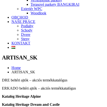
Veľkoplošné parkety
Terasové parkety BANGKIRAI
Exteriér WPC
Woodlook
OBCHOD
NAŠE PRÁCE
Podlahy
Schody
Dvere
Steny
KONTAKT
ARTISAN_SK
Home
ARTISAN_SK
DRE beltéri ajtók – akciós termékkatalógus
ERKADO beltéri ajtók – akciós termékkatalógus
Katalóg Heritage Alpine
Katalóg Heritage Dream and Castle