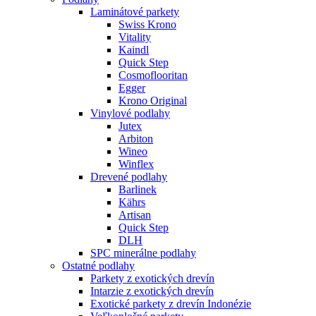
Laminátové parkety
Swiss Krono
Vitality
Kaindl
Quick Step
Cosmoflooritan
Egger
Krono Original
Vinylové podlahy
Jutex
Arbiton
Wineo
Winflex
Drevené podlahy
Barlinek
Kährs
Artisan
Quick Step
DLH
SPC minerálne podlahy
Ostatné podlahy
Parkety z exotických drevín
Intarzie z exotických drevín
Exotické parkety z drevín Indonézie