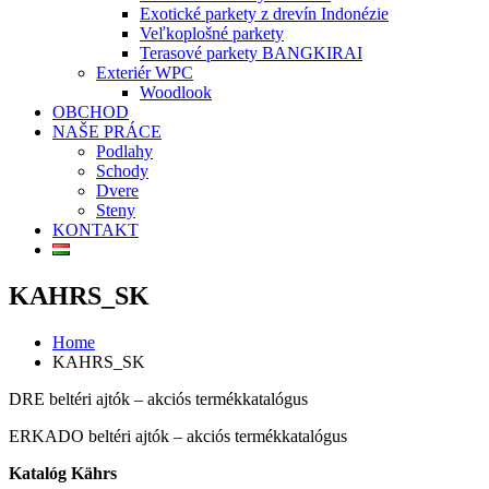
Exotické parkety z drevín Indonézie
Veľkoplošné parkety
Terasové parkety BANGKIRAI
Exteriér WPC
Woodlook
OBCHOD
NAŠE PRÁCE
Podlahy
Schody
Dvere
Steny
KONTAKT
KAHRS_SK
Home
KAHRS_SK
DRE beltéri ajtók – akciós termékkatalógus
ERKADO beltéri ajtók – akciós termékkatalógus
Katalóg Kährs