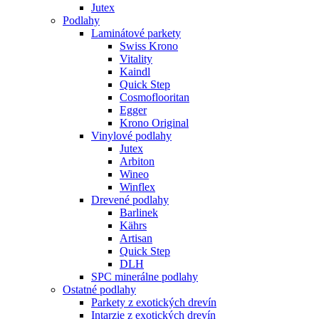
Jutex
Podlahy
Laminátové parkety
Swiss Krono
Vitality
Kaindl
Quick Step
Cosmoflooritan
Egger
Krono Original
Vinylové podlahy
Jutex
Arbiton
Wineo
Winflex
Drevené podlahy
Barlinek
Kährs
Artisan
Quick Step
DLH
SPC minerálne podlahy
Ostatné podlahy
Parkety z exotických drevín
Intarzie z exotických drevín