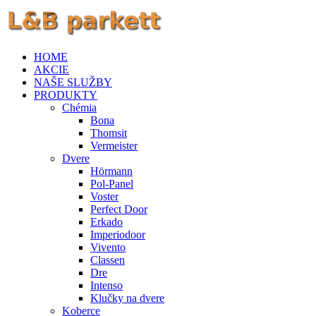
HOME
AKCIE
NAŠE SLUŽBY
PRODUKTY
Chémia
Bona
Thomsit
Vermeister
Dvere
Hörmann
Pol-Panel
Voster
Perfect Door
Erkado
Imperiodoor
Vivento
Classen
Dre
Intenso
Klučky na dvere
Koberce