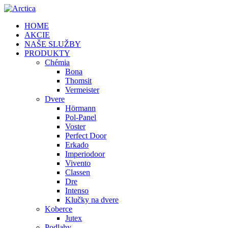
HOME
AKCIE
NAŠE SLUŽBY
PRODUKTY
Chémia
Bona
Thomsit
Vermeister
Dvere
Hörmann
Pol-Panel
Voster
Perfect Door
Erkado
Imperiodoor
Vivento
Classen
Dre
Intenso
Klučky na dvere
Koberce
Jutex
Podlahy