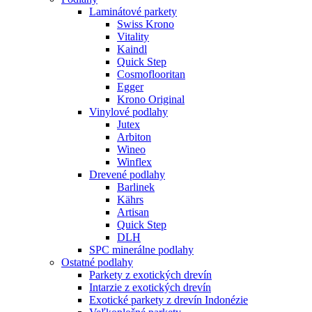
Laminátové parkety
Swiss Krono
Vitality
Kaindl
Quick Step
Cosmoflooritan
Egger
Krono Original
Vinylové podlahy
Jutex
Arbiton
Wineo
Winflex
Drevené podlahy
Barlinek
Kährs
Artisan
Quick Step
DLH
SPC minerálne podlahy
Ostatné podlahy
Parkety z exotických drevín
Intarzie z exotických drevín
Exotické parkety z drevín Indonézie