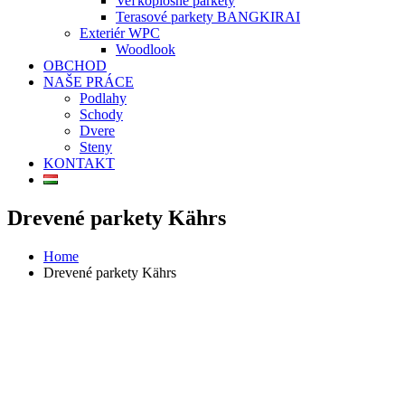
Veľkoplošné parkety
Terasové parkety BANGKIRAI
Exteriér WPC
Woodlook
OBCHOD
NAŠE PRÁCE
Podlahy
Schody
Dvere
Steny
KONTAKT
Drevené parkety Kährs
Home
Drevené parkety Kährs