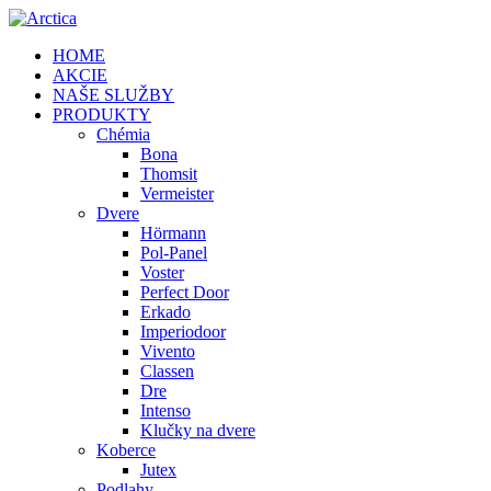
HOME
AKCIE
NAŠE SLUŽBY
PRODUKTY
Chémia
Bona
Thomsit
Vermeister
Dvere
Hörmann
Pol-Panel
Voster
Perfect Door
Erkado
Imperiodoor
Vivento
Classen
Dre
Intenso
Klučky na dvere
Koberce
Jutex
Podlahy