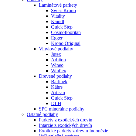
Laminátové parkety
Swiss Krono
Vitality
Kaindl
Quick Step
Cosmoflooritan
Egger
Krono Original
Vinylové podlahy
Jutex
Arbiton
Wineo
Winflex
Drevené podlahy
Barlinek
Kährs
Artisan
Quick Step
DLH
SPC minerálne podlahy
Ostatné podlahy
Parkety z exotických drevín
Intarzie z exotických drevín
Exotické parkety z drevín Indonézie