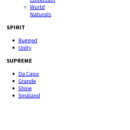
World
Naturals
SPIRIT
Rugged
Unity
SUPREME
Da Capo
Grande
Shine
Smäland