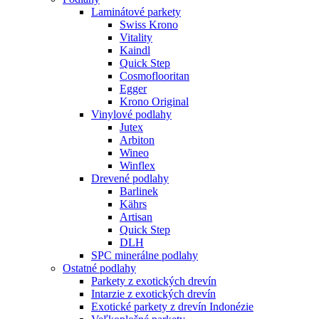
Laminátové parkety
Swiss Krono
Vitality
Kaindl
Quick Step
Cosmoflooritan
Egger
Krono Original
Vinylové podlahy
Jutex
Arbiton
Wineo
Winflex
Drevené podlahy
Barlinek
Kährs
Artisan
Quick Step
DLH
SPC minerálne podlahy
Ostatné podlahy
Parkety z exotických drevín
Intarzie z exotických drevín
Exotické parkety z drevín Indonézie