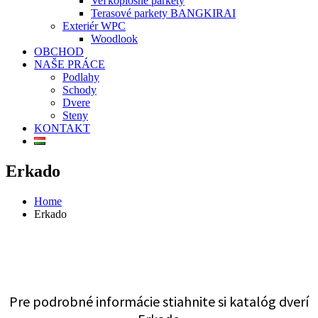
Veľkoplošné parkety
Terasové parkety BANGKIRAI
Exteriér WPC
Woodlook
OBCHOD
NAŠE PRÁCE
Podlahy
Schody
Dvere
Steny
KONTAKT
Erkado
Home
Erkado
Pre podrobné informácie stiahnite si katalóg dverí