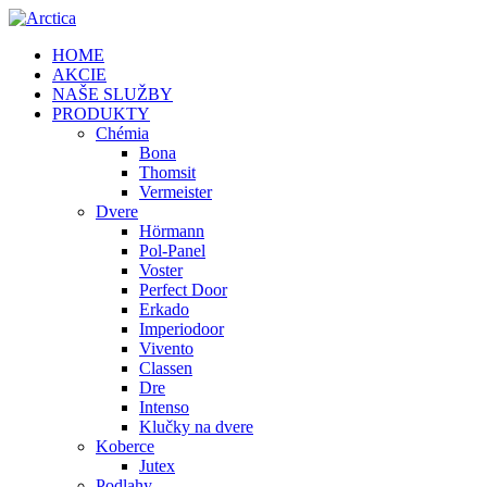
HOME
AKCIE
NAŠE SLUŽBY
PRODUKTY
Chémia
Bona
Thomsit
Vermeister
Dvere
Hörmann
Pol-Panel
Voster
Perfect Door
Erkado
Imperiodoor
Vivento
Classen
Dre
Intenso
Klučky na dvere
Koberce
Jutex
Podlahy