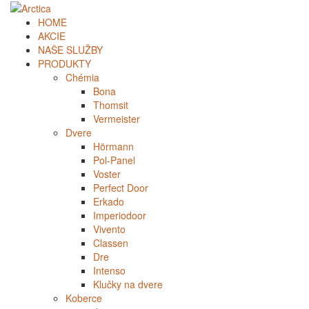
HOME
AKCIE
NAŠE SLUŽBY
PRODUKTY
Chémia
Bona
Thomsit
Vermeister
Dvere
Hörmann
Pol-Panel
Voster
Perfect Door
Erkado
Imperiodoor
Vivento
Classen
Dre
Intenso
Klučky na dvere
Koberce