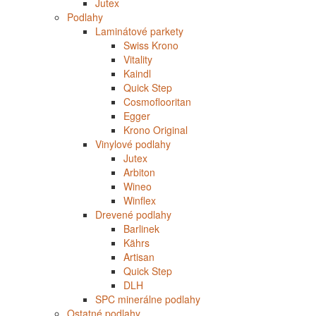
Jutex
Podlahy
Laminátové parkety
Swiss Krono
Vitality
Kaindl
Quick Step
Cosmoflooritan
Egger
Krono Original
Vinylové podlahy
Jutex
Arbiton
Wineo
Winflex
Drevené podlahy
Barlinek
Kährs
Artisan
Quick Step
DLH
SPC minerálne podlahy
Ostatné podlahy