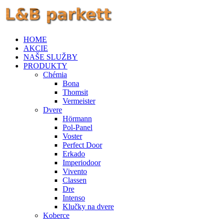
HOME
AKCIE
NAŠE SLUŽBY
PRODUKTY
Chémia
Bona
Thomsit
Vermeister
Dvere
Hörmann
Pol-Panel
Voster
Perfect Door
Erkado
Imperiodoor
Vivento
Classen
Dre
Intenso
Klučky na dvere
Koberce