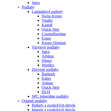
Jutex
Podlahy
Laminátové parkety
Swiss Krono
Vitality
Kaindl
Quick Step
Cosmoflooritan
Egger
Krono Original
Vinylové podlahy
Jutex
Arbiton
Wineo
Winflex
Drevené podlahy
Barlinek
Kährs
Artisan
Quick Step
DLH
SPC minerálne podlahy
Ostatné podlahy
Parkety z exotických drevín
Intarzie z exotických drevín