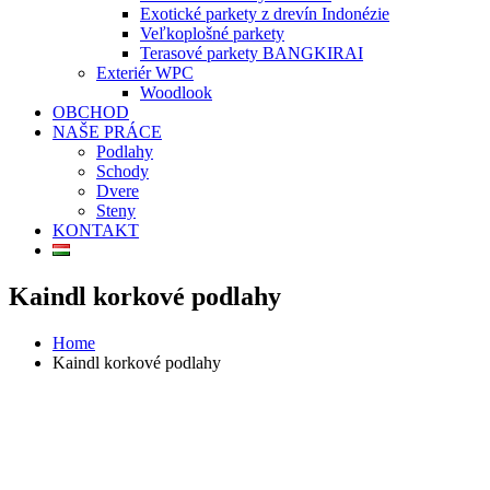
Exotické parkety z drevín Indonézie
Veľkoplošné parkety
Terasové parkety BANGKIRAI
Exteriér WPC
Woodlook
OBCHOD
NAŠE PRÁCE
Podlahy
Schody
Dvere
Steny
KONTAKT
Kaindl korkové podlahy
Home
Kaindl korkové podlahy