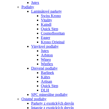
Jutex
Podlahy
Laminátové parkety
Swiss Krono
Vitality
Kaindl
Quick Step
Cosmoflooritan
Egger
Krono Original
Vinylové podlahy
Jutex
Arbiton
Wineo
Winflex
Drevené podlahy
Barlinek
Kährs
Artisan
Quick Step
DLH
SPC minerálne podlahy
Ostatné podlahy
Parkety z exotických drevín
Intarzie z exotických drevín