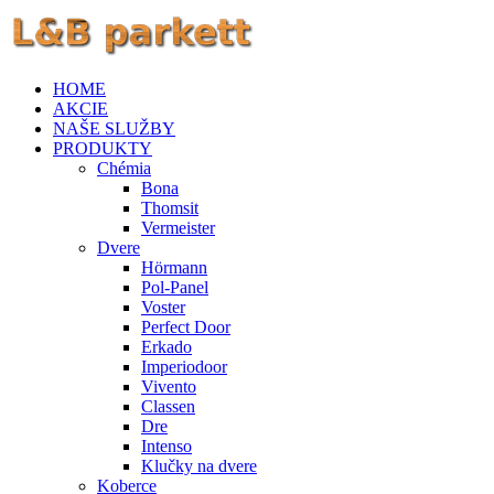
HOME
AKCIE
NAŠE SLUŽBY
PRODUKTY
Chémia
Bona
Thomsit
Vermeister
Dvere
Hörmann
Pol-Panel
Voster
Perfect Door
Erkado
Imperiodoor
Vivento
Classen
Dre
Intenso
Klučky na dvere
Koberce