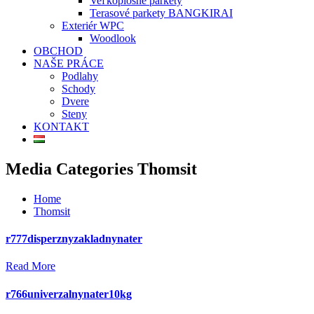
Veľkoplošné parkety
Terasové parkety BANGKIRAI
Exteriér WPC
Woodlook
OBCHOD
NAŠE PRÁCE
Podlahy
Schody
Dvere
Steny
KONTAKT
Media Categories Thomsit
Home
Thomsit
r777disperznyzakladnynater
Read More
r766univerzalnynater10kg