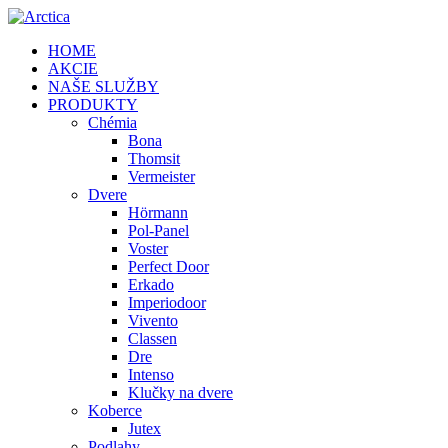
HOME
AKCIE
NAŠE SLUŽBY
PRODUKTY
Chémia
Bona
Thomsit
Vermeister
Dvere
Hörmann
Pol-Panel
Voster
Perfect Door
Erkado
Imperiodoor
Vivento
Classen
Dre
Intenso
Klučky na dvere
Koberce
Jutex
Podlahy