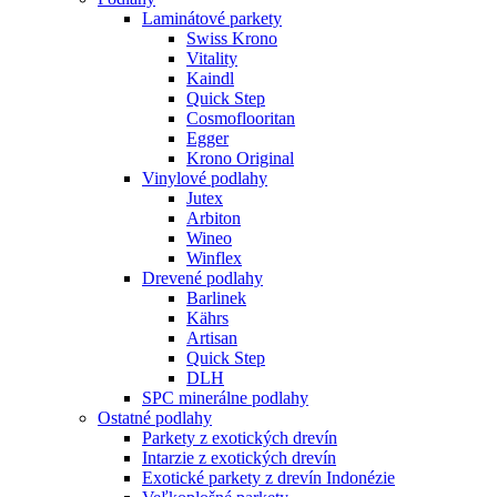
Laminátové parkety
Swiss Krono
Vitality
Kaindl
Quick Step
Cosmoflooritan
Egger
Krono Original
Vinylové podlahy
Jutex
Arbiton
Wineo
Winflex
Drevené podlahy
Barlinek
Kährs
Artisan
Quick Step
DLH
SPC minerálne podlahy
Ostatné podlahy
Parkety z exotických drevín
Intarzie z exotických drevín
Exotické parkety z drevín Indonézie