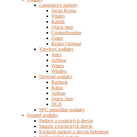
Laminátové parkety
Swiss Krono
Vitality
Kaindl
Quick Step
Cosmoflooritan
Egger
Krono Original
Vinylové podlahy
Jutex
Arbiton
Wineo
Winflex
Drevené podlahy
Barlinek
Kährs
Artisan
Quick Step
DLH
SPC minerálne podlahy
Ostatné podlahy
Parkety z exotických drevín
Intarzie z exotických drevín
Exotické parkety z drevín Indonézie