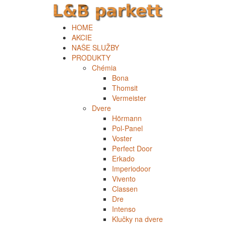
HOME
AKCIE
NAŠE SLUŽBY
PRODUKTY
Chémia
Bona
Thomsit
Vermeister
Dvere
Hörmann
Pol-Panel
Voster
Perfect Door
Erkado
Imperiodoor
Vivento
Classen
Dre
Intenso
Klučky na dvere