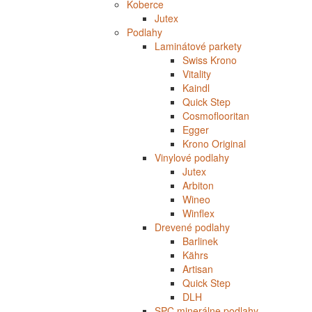
Koberce
Jutex
Podlahy
Laminátové parkety
Swiss Krono
Vitality
Kaindl
Quick Step
Cosmoflooritan
Egger
Krono Original
Vinylové podlahy
Jutex
Arbiton
Wineo
Winflex
Drevené podlahy
Barlinek
Kährs
Artisan
Quick Step
DLH
SPC minerálne podlahy