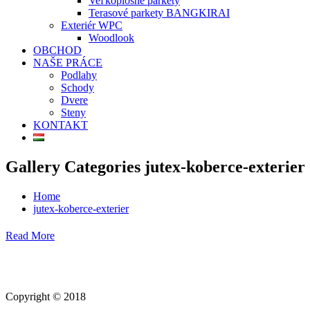
Veľkoplošné parkety
Terasové parkety BANGKIRAI
Exteriér WPC
Woodlook
OBCHOD
NAŠE PRÁCE
Podlahy
Schody
Dvere
Steny
KONTAKT
Gallery Categories jutex-koberce-exterier
Home
jutex-koberce-exterier
Read More
Copyright © 2018