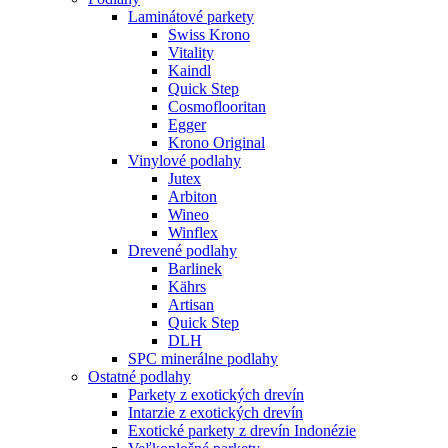
Laminátové parkety
Swiss Krono
Vitality
Kaindl
Quick Step
Cosmoflooritan
Egger
Krono Original
Vinylové podlahy
Jutex
Arbiton
Wineo
Winflex
Drevené podlahy
Barlinek
Kährs
Artisan
Quick Step
DLH
SPC minerálne podlahy
Ostatné podlahy
Parkety z exotických drevín
Intarzie z exotických drevín
Exotické parkety z drevín Indonézie