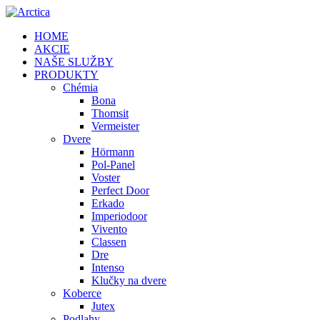
HOME
AKCIE
NAŠE SLUŽBY
PRODUKTY
Chémia
Bona
Thomsit
Vermeister
Dvere
Hörmann
Pol-Panel
Voster
Perfect Door
Erkado
Imperiodoor
Vivento
Classen
Dre
Intenso
Klučky na dvere
Koberce
Jutex
Podlahy