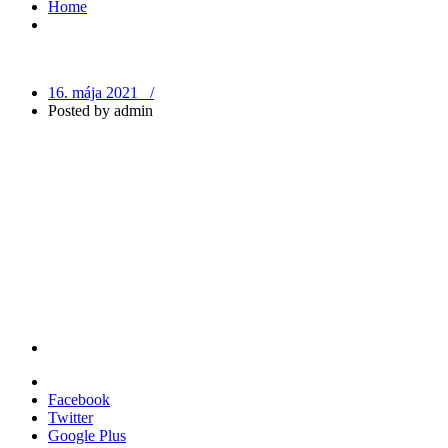
Home
OBCHOD
NAŠE PRÁCE
16. mája 2021 /
Posted by
admin
Podlahy
Schody
Dvere
Steny
KONTAKT
Facebook
Twitter
Google Plus