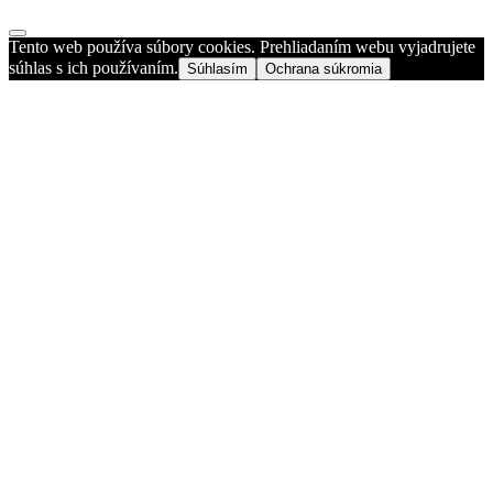
Tento web používa súbory cookies. Prehliadaním webu vyjadrujete
súhlas s ich používaním.
Súhlasím
Ochrana súkromia