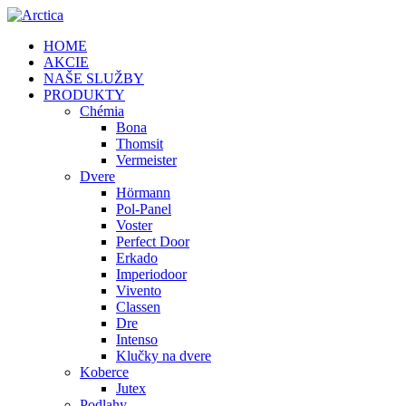
HOME
AKCIE
NAŠE SLUŽBY
PRODUKTY
Chémia
Bona
Thomsit
Vermeister
Dvere
Hörmann
Pol-Panel
Voster
Perfect Door
Erkado
Imperiodoor
Vivento
Classen
Dre
Intenso
Klučky na dvere
Koberce
Jutex
Podlahy