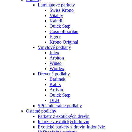
Laminátové parkety
Swiss Krono
Vitality
Kaindl
Quick Step
Cosmoflooritan
Egger
Krono Original
Vinylové podlahy
Jutex
Arbiton
Wineo
Winflex
Drevené podlahy
Barlinek
Kährs
Artisan
Quick Step
DLH
SPC minerálne podlahy
Ostatné podlahy
Parkety z exotických drevín
Intarzie z exotických drevín
Exotické parkety z drevín Indonézie