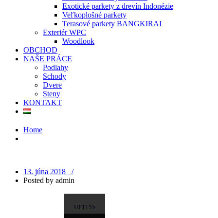
Exotické parkety z drevín Indonézie
Veľkoplošné parkety
Terasové parkety BANGKIRAI
Exteriér WPC
Woodlook
OBCHOD
NAŠE PRÁCE
Podlahy
Schody
Dvere
Steny
KONTAKT
Home
13. júna 2018 /
Posted by
admin
UF1155