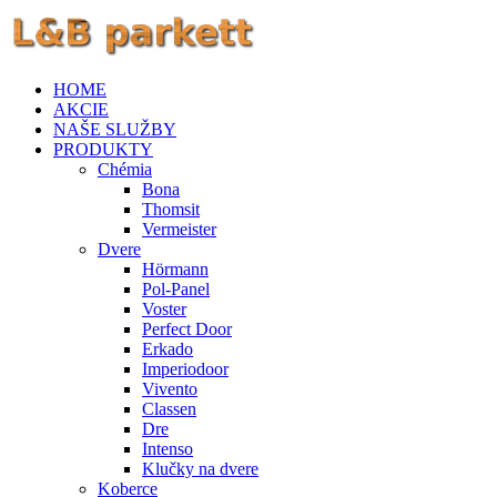
HOME
AKCIE
NAŠE SLUŽBY
PRODUKTY
Chémia
Bona
Thomsit
Vermeister
Dvere
Hörmann
Pol-Panel
Voster
Perfect Door
Erkado
Imperiodoor
Vivento
Classen
Dre
Intenso
Klučky na dvere
Koberce