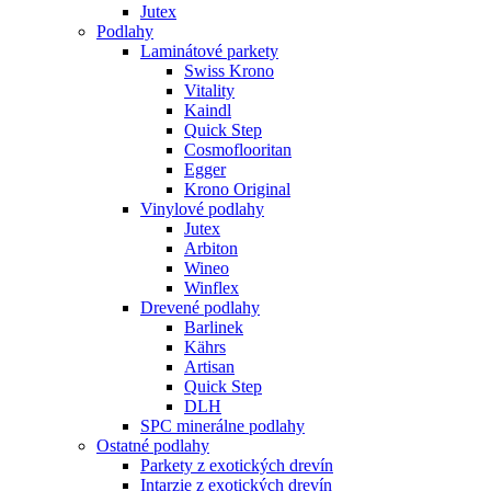
Jutex
Podlahy
Laminátové parkety
Swiss Krono
Vitality
Kaindl
Quick Step
Cosmoflooritan
Egger
Krono Original
Vinylové podlahy
Jutex
Arbiton
Wineo
Winflex
Drevené podlahy
Barlinek
Kährs
Artisan
Quick Step
DLH
SPC minerálne podlahy
Ostatné podlahy
Parkety z exotických drevín
Intarzie z exotických drevín