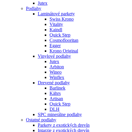
Jutex
Podlahy
Laminátové parkety
Swiss Krono
Vitality
Kaindl
Quick Step
Cosmoflooritan
Egger
Krono Original
Vinylové podlahy
Jutex
Arbiton
Wineo
Winflex
Drevené podlahy
Barlinek
Kährs
Artisan
Quick Step
DLH
SPC minerálne podlahy
Ostatné podlahy
Parkety z exotických drevín
Intarzie z exotických drevín