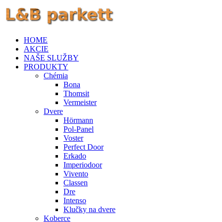
HOME
AKCIE
NAŠE SLUŽBY
PRODUKTY
Chémia
Bona
Thomsit
Vermeister
Dvere
Hörmann
Pol-Panel
Voster
Perfect Door
Erkado
Imperiodoor
Vivento
Classen
Dre
Intenso
Klučky na dvere
Koberce