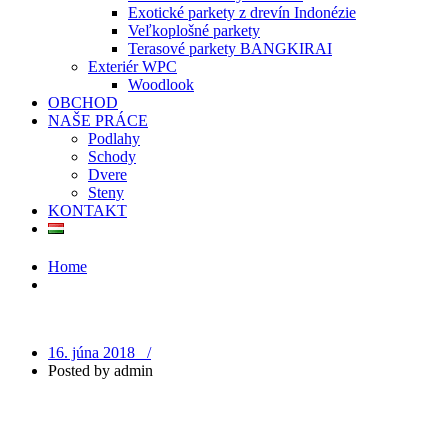
Exotické parkety z drevín Indonézie
Veľkoplošné parkety
Terasové parkety BANGKIRAI
Exteriér WPC
Woodlook
OBCHOD
NAŠE PRÁCE
Podlahy
Schody
Dvere
Steny
KONTAKT
Home
16. júna 2018 /
Posted by
admin