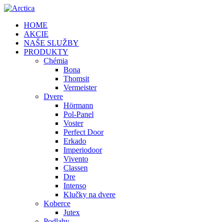
HOME
AKCIE
NAŠE SLUŽBY
PRODUKTY
Chémia
Bona
Thomsit
Vermeister
Dvere
Hörmann
Pol-Panel
Voster
Perfect Door
Erkado
Imperiodoor
Vivento
Classen
Dre
Intenso
Klučky na dvere
Koberce
Jutex
Podlahy