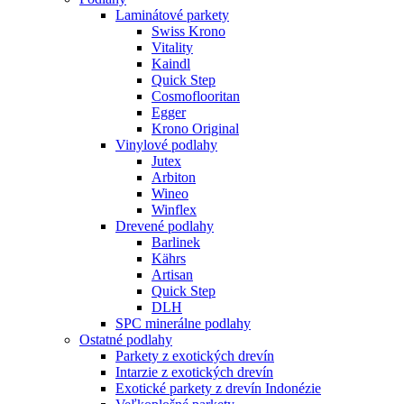
Laminátové parkety
Swiss Krono
Vitality
Kaindl
Quick Step
Cosmoflooritan
Egger
Krono Original
Vinylové podlahy
Jutex
Arbiton
Wineo
Winflex
Drevené podlahy
Barlinek
Kährs
Artisan
Quick Step
DLH
SPC minerálne podlahy
Ostatné podlahy
Parkety z exotických drevín
Intarzie z exotických drevín
Exotické parkety z drevín Indonézie