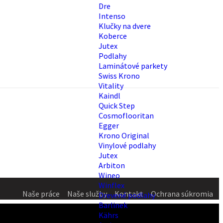
Dre
Intenso
Klučky na dvere
Koberce
Jutex
Podlahy
Laminátové parkety
Swiss Krono
Vitality
Kaindl
Quick Step
Cosmoflooritan
Egger
Krono Original
Vinylové podlahy
Jutex
Arbiton
Wineo
Winflex
Naše práce
Naše služby
Kontakt
Ochrana súkromia
Drevené podlahy
Barlinek
Kährs