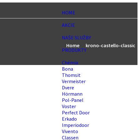
HOME
AKCIE
NAŠE SLUŽBY
Home
krono-castello-classic
PRODUKTY
Chémia
Bona
Thomsit
Vermeister
Dvere
Hörmann
Pol-Panel
Voster
Perfect Door
Erkado
Imperiodoor
Vivento
Classen