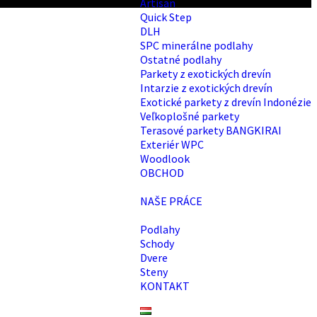
Artisan
Quick Step
DLH
SPC minerálne podlahy
Ostatné podlahy
Parkety z exotických drevín
Intarzie z exotických drevín
Exotické parkety z drevín Indonézie
Veľkoplošné parkety
Terasové parkety BANGKIRAI
Exteriér WPC
Woodlook
OBCHOD
NAŠE PRÁCE
Podlahy
Schody
Dvere
Steny
KONTAKT