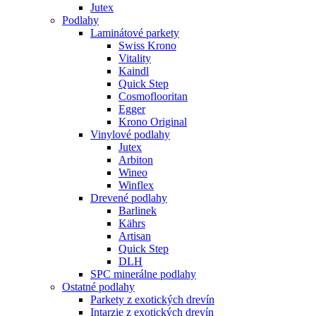
Jutex
Podlahy
Laminátové parkety
Swiss Krono
Vitality
Kaindl
Quick Step
Cosmoflooritan
Egger
Krono Original
Vinylové podlahy
Jutex
Arbiton
Wineo
Winflex
Drevené podlahy
Barlinek
Kährs
Artisan
Quick Step
DLH
SPC minerálne podlahy
Ostatné podlahy
Parkety z exotických drevín
Intarzie z exotických drevín