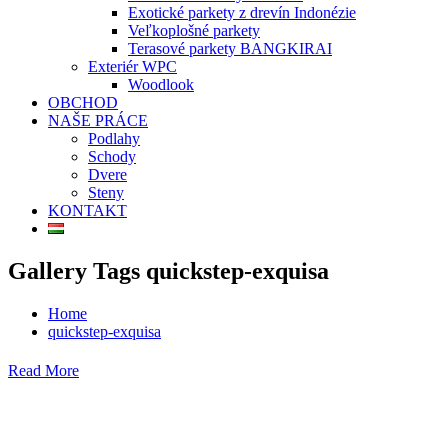
Exotické parkety z drevín Indonézie
Veľkoplošné parkety
Terasové parkety BANGKIRAI
Exteriér WPC
Woodlook
OBCHOD
NAŠE PRÁCE
Podlahy
Schody
Dvere
Steny
KONTAKT
Gallery Tags quickstep-exquisa
Home
quickstep-exquisa
Read More