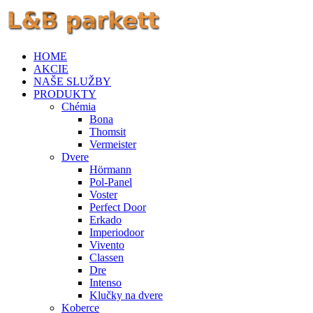
HOME
AKCIE
NAŠE SLUŽBY
PRODUKTY
Chémia
Bona
Thomsit
Vermeister
Dvere
Hörmann
Pol-Panel
Voster
Perfect Door
Erkado
Imperiodoor
Vivento
Classen
Dre
Intenso
Klučky na dvere
Koberce