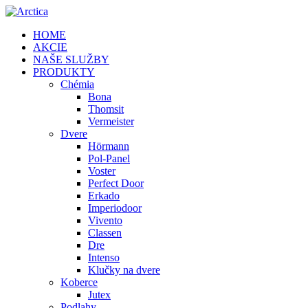
HOME
AKCIE
NAŠE SLUŽBY
PRODUKTY
Chémia
Bona
Thomsit
Vermeister
Dvere
Hörmann
Pol-Panel
Voster
Perfect Door
Erkado
Imperiodoor
Vivento
Classen
Dre
Intenso
Klučky na dvere
Koberce
Jutex
Podlahy