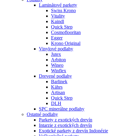
Laminátové parkety
Swiss Krono
Vitality
Kaindl
Quick Step
Cosmoflooritan
Egger
Krono Original
Vinylové podlahy
Jutex
Arbiton
Wineo
Winflex
Drevené podlahy
Barlinek
Kährs
Artisan
Quick Step
DLH
SPC minerálne podlahy
Ostatné podlahy
Parkety z exotických drevín
Intarzie z exotických drevín
Exotické parkety z drevín Indonézie