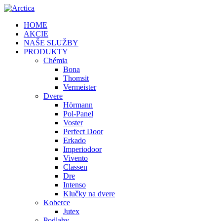
HOME
AKCIE
NAŠE SLUŽBY
PRODUKTY
Chémia
Bona
Thomsit
Vermeister
Dvere
Hörmann
Pol-Panel
Voster
Perfect Door
Erkado
Imperiodoor
Vivento
Classen
Dre
Intenso
Klučky na dvere
Koberce
Jutex
Podlahy