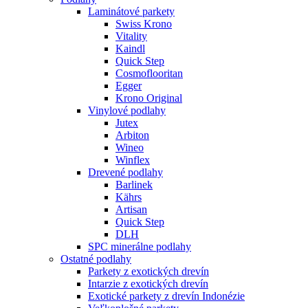
Laminátové parkety
Swiss Krono
Vitality
Kaindl
Quick Step
Cosmoflooritan
Egger
Krono Original
Vinylové podlahy
Jutex
Arbiton
Wineo
Winflex
Drevené podlahy
Barlinek
Kährs
Artisan
Quick Step
DLH
SPC minerálne podlahy
Ostatné podlahy
Parkety z exotických drevín
Intarzie z exotických drevín
Exotické parkety z drevín Indonézie