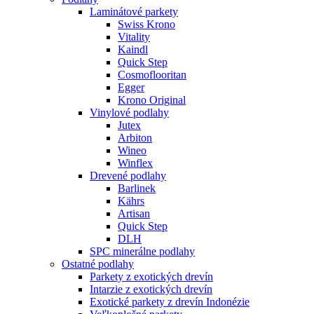
Laminátové parkety
Swiss Krono
Vitality
Kaindl
Quick Step
Cosmoflooritan
Egger
Krono Original
Vinylové podlahy
Jutex
Arbiton
Wineo
Winflex
Drevené podlahy
Barlinek
Kährs
Artisan
Quick Step
DLH
SPC minerálne podlahy
Ostatné podlahy
Parkety z exotických drevín
Intarzie z exotických drevín
Exotické parkety z drevín Indonézie