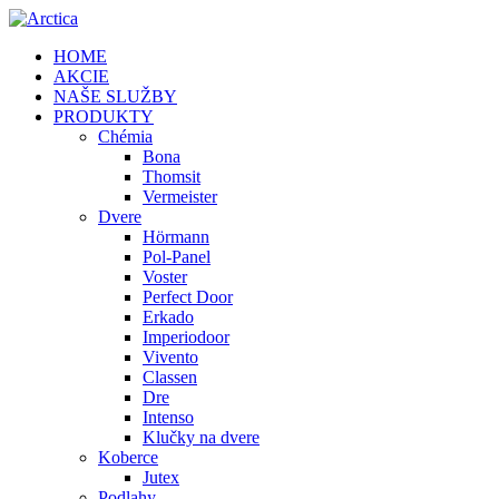
HOME
AKCIE
NAŠE SLUŽBY
PRODUKTY
Chémia
Bona
Thomsit
Vermeister
Dvere
Hörmann
Pol-Panel
Voster
Perfect Door
Erkado
Imperiodoor
Vivento
Classen
Dre
Intenso
Klučky na dvere
Koberce
Jutex
Podlahy