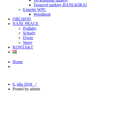
Veľkoplošné parkety
Terasové parkety BANGKIRAI
Exteriér WPC
Woodlook
OBCHOD
NAŠE PRÁCE
Podlahy
Schody
Dvere
Steny
KONTAKT
Home
6. júla 2018 /
Posted by
admin