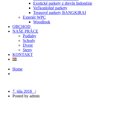
Exotické parkety z drevín Indonézie
Veľkoplošné parkety
Terasové parkety BANGKIRAI
Exteriér WPC
Woodlook
OBCHOD
NAŠE PRÁCE
Podlahy
Schody
Dvere
Steny
KONTAKT
Home
7. júla 2018 /
Posted by
admin