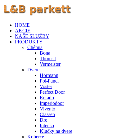
HOME
AKCIE
NAŠE SLUŽBY
PRODUKTY
Chémia
Bona
Thomsit
Vermeister
Dvere
Hörmann
Pol-Panel
Voster
Perfect Door
Erkado
Imperiodoor
Vivento
Classen
Dre
Intenso
Klučky na dvere
Koberce