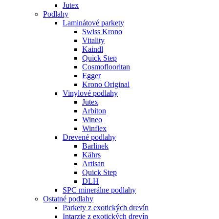
Jutex
Podlahy
Laminátové parkety
Swiss Krono
Vitality
Kaindl
Quick Step
Cosmoflooritan
Egger
Krono Original
Vinylové podlahy
Jutex
Arbiton
Wineo
Winflex
Drevené podlahy
Barlinek
Kährs
Artisan
Quick Step
DLH
SPC minerálne podlahy
Ostatné podlahy
Parkety z exotických drevín
Intarzie z exotických drevín