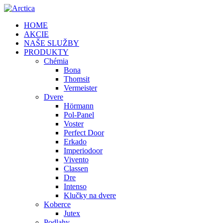
HOME
AKCIE
NAŠE SLUŽBY
PRODUKTY
Chémia
Bona
Thomsit
Vermeister
Dvere
Hörmann
Pol-Panel
Voster
Perfect Door
Erkado
Imperiodoor
Vivento
Classen
Dre
Intenso
Klučky na dvere
Koberce
Jutex
Podlahy