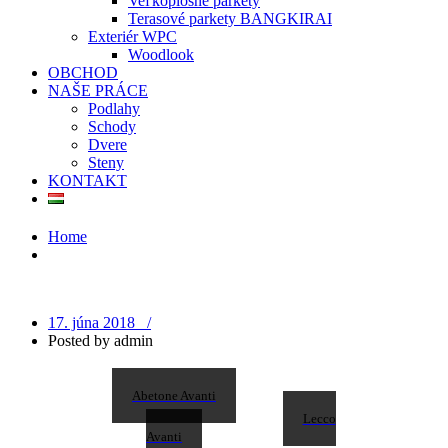
Veľkoplošné parkety
Terasové parkety BANGKIRAI
Exteriér WPC
Woodlook
OBCHOD
NAŠE PRÁCE
Podlahy
Schody
Dvere
Steny
KONTAKT
Home
17. júna 2018 /
Posted by
admin
Abetone Avanti
Lecco
Avanti