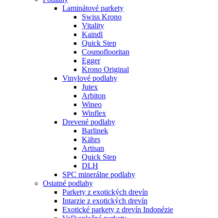
Laminátové parkety
Swiss Krono
Vitality
Kaindl
Quick Step
Cosmoflooritan
Egger
Krono Original
Vinylové podlahy
Jutex
Arbiton
Wineo
Winflex
Drevené podlahy
Barlinek
Kährs
Artisan
Quick Step
DLH
SPC minerálne podlahy
Ostatné podlahy
Parkety z exotických drevín
Intarzie z exotických drevín
Exotické parkety z drevín Indonézie