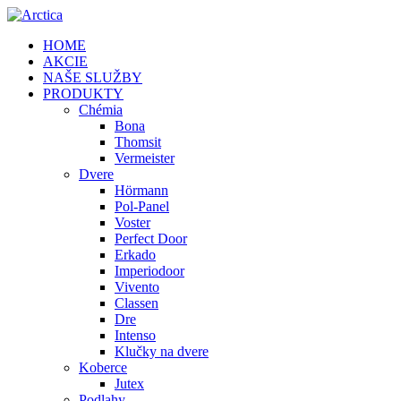
HOME
AKCIE
NAŠE SLUŽBY
PRODUKTY
Chémia
Bona
Thomsit
Vermeister
Dvere
Hörmann
Pol-Panel
Voster
Perfect Door
Erkado
Imperiodoor
Vivento
Classen
Dre
Intenso
Klučky na dvere
Koberce
Jutex
Podlahy