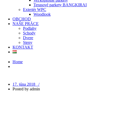
Veľkoplošné parkety
Terasové parkety BANGKIRAI
Exteriér WPC
Woodlook
OBCHOD
NAŠE PRÁCE
Podlahy
Schody
Dvere
Steny
KONTAKT
Home
17. júna 2018 /
Posted by
admin