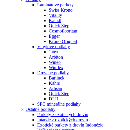
Laminátové parkety
Swiss Krono
Vitality
Kaindl
Quick Step
Cosmoflooritan
Egger
Krono Original
Vinylové podlahy
Jutex
Arbiton
Wineo
Winflex
Drevené podlahy
Barlinek
Kährs
Artisan
Quick Step
DLH
SPC minerálne podlahy
Ostatné podlahy
Parkety z exotických drevín
Intarzie z exotických drevín
Exotické parkety z drevín Indonézie